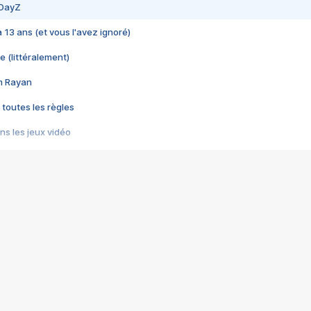
 DayZ
 a 13 ans (et vous l'avez ignoré)
e (littéralement)
im Rayan
 toutes les règles
s les jeux vidéo
us choquant de Rockstar ? - Le scandale BULLY
e plus moche de Steam
du RÊVE tourne au CAUCHEMAR
pendant 8 heures
it… à tort
umiliés par un jeu vidéo
ire - Final Fantasy 8