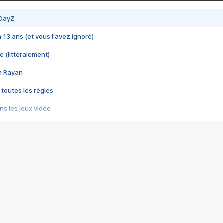
 DayZ
 a 13 ans (et vous l'avez ignoré)
e (littéralement)
im Rayan
 toutes les règles
s les jeux vidéo
us choquant de Rockstar ? - Le scandale BULLY
e plus moche de Steam
du RÊVE tourne au CAUCHEMAR
pendant 8 heures
it… à tort
umiliés par un jeu vidéo