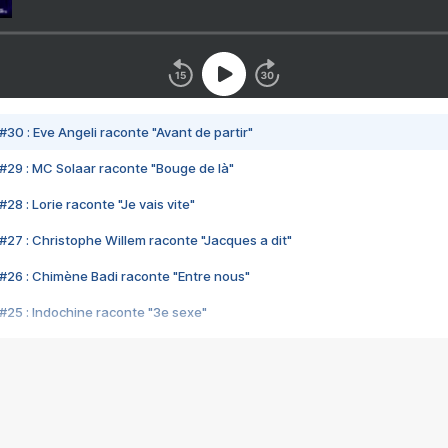
#30 : Eve Angeli raconte "Avant de partir"
#29 : MC Solaar raconte "Bouge de là"
28 : Lorie raconte "Je vais vite"
#27 : Christophe Willem raconte "Jacques a dit"
#26 : Chimène Badi raconte "Entre nous"
#25 : Indochine raconte "3e sexe"
#24 : Zaho raconte "C'est chelou"
#23 : Patrick Bruel raconte "Au café des délices"
#22 : Kyo raconte "Le chemin"