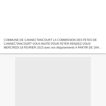
COMMUNE DE CANNECTANCOURT LA COMMISSION DES FETES DE
CANNECTANCOURT VOUS INVITE POUR FETER RENDEZ-VOUS
MERCREDI 18 FEVRIER 2015 avec vos déguisements A PARTIR DE 16H00
A LA SALLE DES FETES DE CANNECTANCOURT Récompense offerte à
chaque enfant de Cannectancourt...