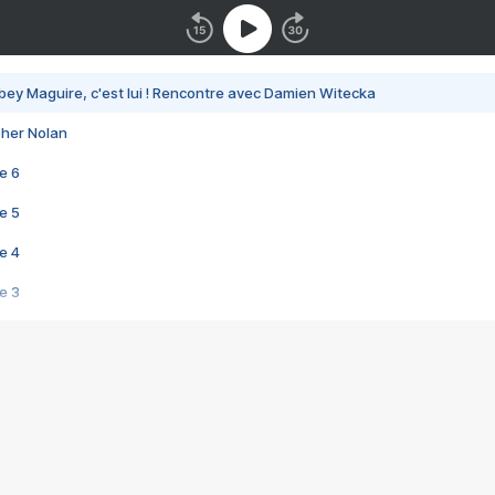
bey Maguire, c'est lui ! Rencontre avec Damien Witecka
pher Nolan
e 6
e 5
e 4
e 3
s créatrices de la VF !
e 2
e 1
e Mektoub My Love arrive enfin ! Rencontre avec Shaïn Boumedine et Sal
i : après Toni en famille