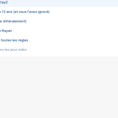
 DayZ
 a 13 ans (et vous l'avez ignoré)
e (littéralement)
im Rayan
 toutes les règles
s les jeux vidéo
us choquant de Rockstar ? - Le scandale BULLY
e plus moche de Steam
du RÊVE tourne au CAUCHEMAR
pendant 8 heures
it… à tort
umiliés par un jeu vidéo
ire - Final Fantasy 8