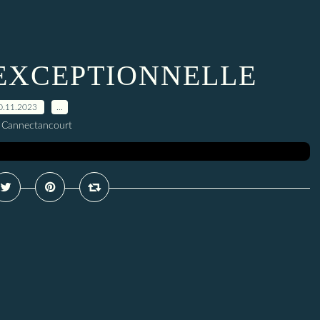
EXCEPTIONNELLE
0.11.2023
…
 Cannectancourt