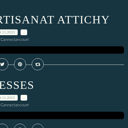
RTISANAT ATTICHY
4.11.2023
…
 Cannectancourt
ESSES
4.11.2023
…
 Cannectancourt