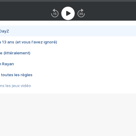
 DayZ
 a 13 ans (et vous l'avez ignoré)
e (littéralement)
im Rayan
 toutes les règles
s les jeux vidéo
us choquant de Rockstar ? - Le scandale BULLY
e plus moche de Steam
du RÊVE tourne au CAUCHEMAR
pendant 8 heures