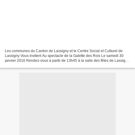
Les communes du Canton de Lassigny et le Centre Social et Culturel de
Lassigny Vous invitent Au spectacle de la Galette des Rois Le samedi 30
janvier 2016 Rendez-vous à partir de 13h45 à la salle des fêtes de Lassigny
14h00 dégustation de la galette Ensuite...