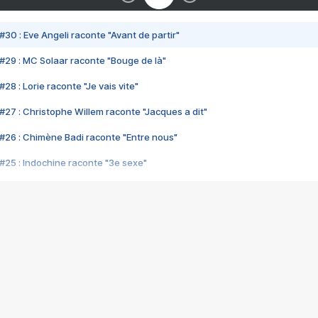
#30 : Eve Angeli raconte "Avant de partir"
#29 : MC Solaar raconte "Bouge de là"
28 : Lorie raconte "Je vais vite"
#27 : Christophe Willem raconte "Jacques a dit"
#26 : Chimène Badi raconte "Entre nous"
#25 : Indochine raconte "3e sexe"
#24 : Zaho raconte "C'est chelou"
#23 : Patrick Bruel raconte "Au café des délices"
#22 : Kyo raconte "Le chemin"
#21 : Nolwenn Leroy raconte "Cassé"
#20 : Patrick Hernandez raconte "Born to be alive"
#19 : Lorie raconte "Près de moi"