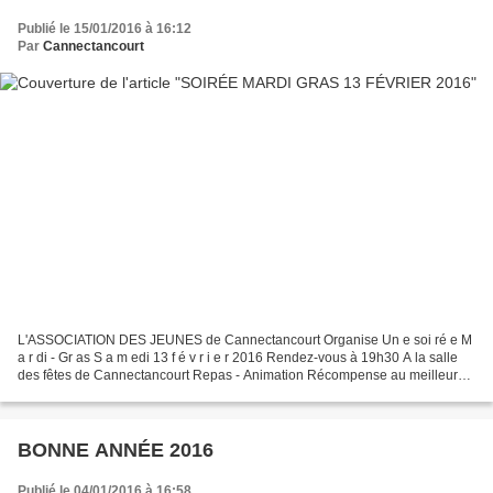
Publié le 15/01/2016 à 16:12
Par
Cannectancourt
L'ASSOCIATION DES JEUNES de Cannectancourt Organise Un e soi ré e M
a r di - Gr as S a m edi 13 f é v r i e r 2016 Rendez-vous à 19h30 A la salle
des fêtes de Cannectancourt Repas - Animation Récompense au meilleur
déguisement Menu adultes : Sangria –...
BONNE ANNÉE 2016
Publié le 04/01/2016 à 16:58